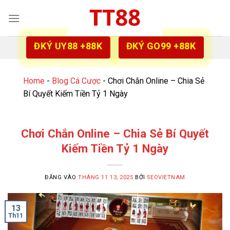
Bỏ
qua
nội
dung
ĐKÝ UY88 +88K
ĐKÝ GO99 +88K
Home
-
Blog Cá Cược
-
Chơi Chắn Online – Chia Sẻ
Bí Quyết Kiếm Tiền Tỷ 1 Ngày
Chơi Chắn Online – Chia Sẻ Bí Quyết
Kiếm Tiền Tỷ 1 Ngày
ĐĂNG VÀO
THÁNG 11 13, 2025
BỞI
SEOVIETNAM
13
Th11