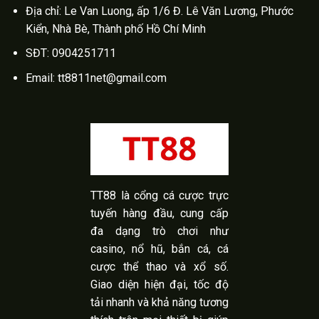
Địa chỉ: Le Van Luong, ấp 1/6 Đ. Lê Văn Lương, Phước
Kiển, Nhà Bè, Thành phố Hồ Chí Minh
SĐT: 0904251711
Email:
tt8811net@gmail.com
TT88
là cổng cá cược trực
tuyến hàng đầu, cung cấp
đa dạng trò chơi như
casino, nổ hũ, bắn cá, cá
cược thể thao và xổ số.
Giao diện hiện đại, tốc độ
tải nhanh và khả năng tương