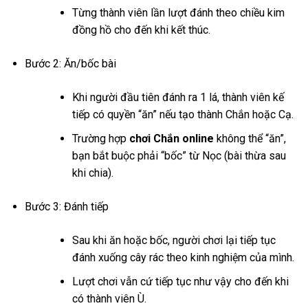
Từng thành viên lần lượt đánh theo chiều kim
đồng hồ cho đến khi kết thúc.
Bước 2: Ăn/bốc bài
Khi người đầu tiên đánh ra 1 lá, thành viên kế
tiếp có quyền “ăn” nếu tạo thành Chắn hoặc Cạ.
Trường hợp
chơi Chắn online
không thể “ăn”,
bạn bắt buộc phải “bốc” từ Nọc (bài thừa sau
khi chia).
Bước 3: Đánh tiếp
Sau khi ăn hoặc bốc, người chơi lại tiếp tục
đánh xuống cây rác theo kinh nghiệm của mình.
Lượt chơi vẫn cứ tiếp tục như vậy cho đến khi
có thành viên Ù.