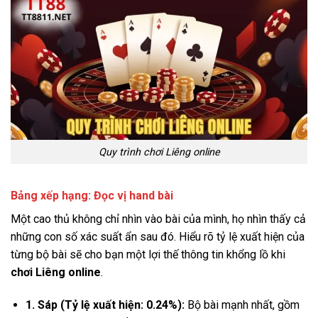
Quy trình chơi Liêng online
Bảng xếp hạng: Đọc vị hand bài
Một cao thủ không chỉ nhìn vào bài của mình, họ nhìn thấy cả
những con số xác suất ẩn sau đó. Hiểu rõ tỷ lệ xuất hiện của
từng bộ bài sẽ cho bạn một lợi thế thông tin khổng lồ khi
chơi Liêng online
.
1. Sáp (Tỷ lệ xuất hiện: 0.24%):
Bộ bài mạnh nhất, gồm