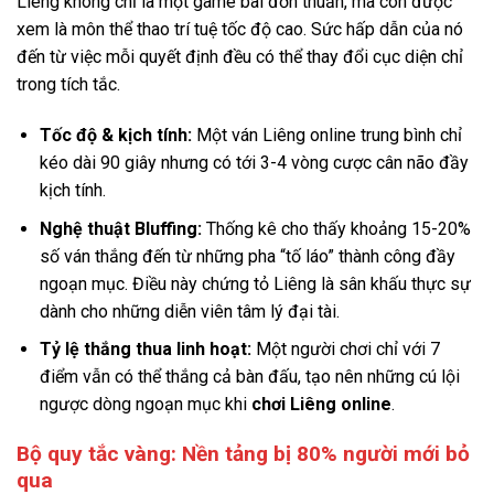
Liêng không chỉ là một game bài đơn thuần, mà còn được
xem là môn thể thao trí tuệ tốc độ cao. Sức hấp dẫn của nó
đến từ việc mỗi quyết định đều có thể thay đổi cục diện chỉ
trong tích tắc.
Tốc độ & kịch tính:
Một ván Liêng online trung bình chỉ
kéo dài 90 giây nhưng có tới 3-4 vòng cược cân não đầy
kịch tính.
Nghệ thuật Bluffing:
Thống kê cho thấy khoảng 15-20%
số ván thắng đến từ những pha “tố láo” thành công đầy
ngoạn mục. Điều này chứng tỏ Liêng là sân khấu thực sự
dành cho những diễn viên tâm lý đại tài.
Tỷ lệ thắng thua linh hoạt:
Một người chơi chỉ với 7
điểm vẫn có thể thắng cả bàn đấu, tạo nên những cú lội
ngược dòng ngoạn mục khi
chơi Liêng online
.
Bộ quy tắc vàng: Nền tảng bị 80% người mới bỏ
qua