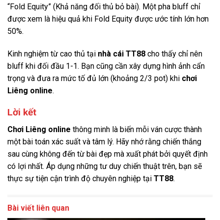
“Fold Equity” (Khả năng đối thủ bỏ bài). Một pha bluff chỉ
được xem là hiệu quả khi Fold Equity được ước tính lớn hơn
50%.
Kinh nghiệm từ cao thủ tại
nhà cái TT88
cho thấy chỉ nên
bluff khi đối đầu 1-1. Bạn cũng cần xây dựng hình ảnh cẩn
trọng và đưa ra mức tố đủ lớn (khoảng 2/3 pot) khi
chơi
Liêng online
.
Lời kết
Chơi Liêng online
thông minh là biến mỗi ván cược thành
một bài toán xác suất và tâm lý. Hãy nhớ rằng chiến thắng
sau cùng không đến từ bài đẹp mà xuất phát bởi quyết định
có lợi nhất. Áp dụng những tư duy chiến thuật trên, bạn sẽ
thực sự tiện cận trình độ chuyên nghiệp tại
TT88
.
Bài viết liên quan