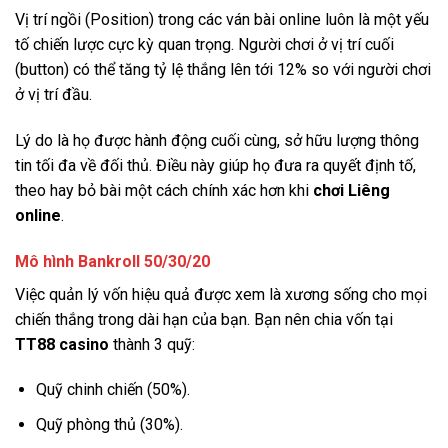
Vị trí ngồi (Position) trong các ván bài online luôn là một yếu
tố chiến lược cực kỳ quan trọng. Người chơi ở vị trí cuối
(button) có thể tăng tỷ lệ thắng lên tới 12% so với người chơi
ở vị trí đầu.
Lý do là họ được hành động cuối cùng, sở hữu lượng thông
tin tối đa về đối thủ. Điều này giúp họ đưa ra quyết định tố,
theo hay bỏ bài một cách chính xác hơn khi
chơi Liêng
online
.
Mô hình Bankroll 50/30/20
Việc quản lý vốn hiệu quả được xem là xương sống cho mọi
chiến thắng trong dài hạn của bạn. Bạn nên chia vốn tại
TT88 casino
thành 3 quỹ:
Quỹ chinh chiến (50%).
Quỹ phòng thủ (30%).