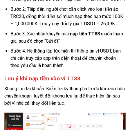
Bước 2: Tiếp đến, người chơi cần click vào loại tiền ảo
TRC20, đồng thời điền số muốn nạp theo hạn mức 100K
– 1,000,000K. Lưu ý quy đổi tỷ giá 1 USDT = 26,39K.
Bước 3: Xác nhận khuyến mãi
nạp tiền TT88
muốn tham
gia, sau đó chọn “Gửi đi”.
Bước 4: Hệ thống lập tức hiển thị thông tin ví USDT, bạn
chỉ cần truy cập app trên điện thoại để chuyển khoản
theo yêu cầu là hoàn thành.
Lưu ý khi nạp tiền vào ví TT88
Không lưu tài khoản: Kiểm tra kỹ thông tin trước khi xác nhận
chuyển khoản, tuyệt đối không lưu lại để thực hiện lần sau
bởi vì nhà cái thay đổi liên tục.