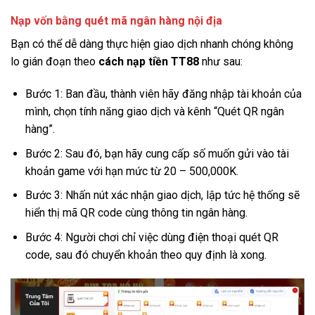
Nạp vốn bằng quét mã ngân hàng nội địa
Bạn có thể dễ dàng thực hiện giao dịch nhanh chóng không
lo gián đoạn theo
cách
nạp tiền TT88
như sau:
Bước 1: Ban đầu, thành viên hãy đăng nhập tài khoản của
mình, chọn tính năng giao dịch và kênh “Quét QR ngân
hàng”.
Bước 2: Sau đó, bạn hãy cung cấp số muốn gửi vào tài
khoản game với hạn mức từ 20 – 500,000K.
Bước 3: Nhấn nút xác nhận giao dịch, lập tức hệ thống sẽ
hiển thị mã QR code cùng thông tin ngân hàng.
Bước 4: Người chơi chỉ việc dùng điện thoại quét QR
code, sau đó chuyển khoản theo quy định là xong.