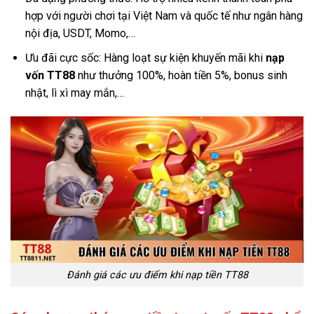
hợp với người chơi tại Việt Nam và quốc tế như ngân hàng
nội địa, USDT, Momo,…
Ưu đãi cực sốc: Hàng loạt sự kiện khuyến mãi khi
nạp
vốn TT88
như thưởng 100%, hoàn tiền 5%, bonus sinh
nhật, lì xì may mắn,…
Đánh giá các ưu điểm khi nạp tiền TT88